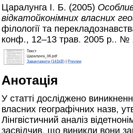
Царалунга І. Б.
(2005)
Особлив
відкатойконімних власних гео
філології та перекладознавства
конф., 12–13 трав. 2005 р.. № 
Текст
Царалунга_06.pdf
Завантажити (141kB)
|
Preview
Анотація
У статті досліджено виникненн
власних географічних назв, утв
Лінгвістичний аналіз відетноні
засвідчив, що виникли вони за