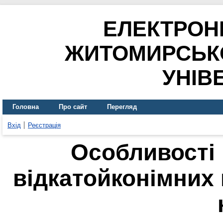
ЕЛЕКТРОН
ЖИТОМИРСЬК
УНІВ
Головна
Про сайт
Перегляд
Вхід
Реєстрація
Особливості 
відкатойконімних