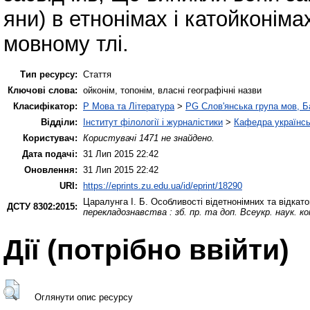
яни) в етнонімах і катойконім
мовному тлі.
Тип ресурсу:
Стаття
Ключові слова:
ойконім, топонім, власні географічні назви
Класифікатор:
P Мова та Література
>
PG Слов'янська група мов, Ба
Відділи:
Інститут філології і журналістики
>
Кафедра українсь
Користувач:
Користувачі 1471 не знайдено.
Дата подачі:
31 Лип 2015 22:42
Оновлення:
31 Лип 2015 22:42
URI:
https://eprints.zu.edu.ua/id/eprint/18290
Царалунга І. Б.
Особливості відетнонімних та відкат
ДСТУ 8302:2015:
перекладознавства : зб. пр. та доп. Всеукр. наук. ко
Дії ​​(потрібно ввійти)
Оглянути опис ресурсу