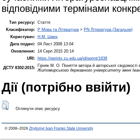
відповідними термінами конкре
Тип ресурсу:
Стаття
Класифікатор:
P Мова та Література
>
PN Література (Загальне)
Користувач:
Н.М. Цмех
Дата подачі:
04 Лист 2008 13:04
Оновлення:
14 Серп 2015 20:14
URI:
https://eprints.zu.edu.ua/id/eprint/1838
Гірняк М. О.
Поняття автора й авторської свідомості 
ДСТУ 8302:2015:
Житомирського державного університету імені Іва
Дії ​​(потрібно ввійти)
Оглянути опис ресурсу
© 2008–2026
Zhytomyr Ivan Franko State University