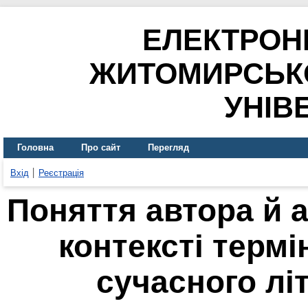
ЕЛЕКТРОН
ЖИТОМИРСЬК
УНІВ
Головна
Про сайт
Перегляд
Вхід
Реєстрація
Поняття автора й а
контексті терм
сучасного лі