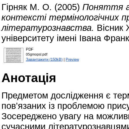
Гірняк М. О.
(2005)
Поняття а
контексті термінологічних п
літературознавства.
Вісник 
університету імені Івана Фран
PDF
05gmopsl.pdf
Завантажити (150kB)
|
Preview
Анотація
Предметом дослідження є терм
пов’язаних із проблемою прису
Зосереджено увагу на можлив
сучасними літературознавцями