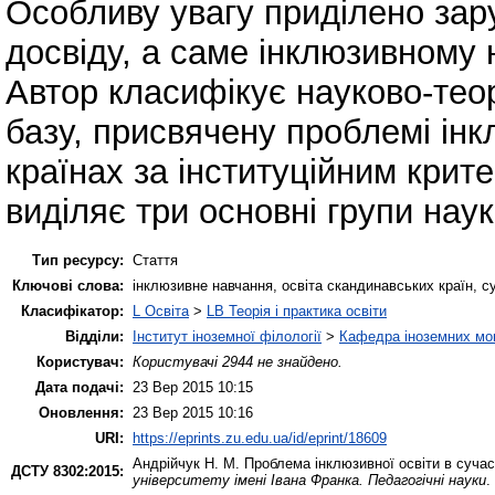
Особливу увагу приділено зар
досвіду, а саме інклюзивному 
Автор класифікує науково-тео
базу, присвячену проблемі інк
країнах за інституційним крите
виділяє три основні групи нау
Тип ресурсу:
Стаття
Ключові слова:
інклюзивне навчання, освіта скандинавських країн, су
Класифікатор:
L Освіта
>
LB Теорія і практика освіти
Відділи:
Інститут іноземної філології
>
Кафедра іноземних мов 
Користувач:
Користувачі 2944 не знайдено.
Дата подачі:
23 Вер 2015 10:15
Оновлення:
23 Вер 2015 10:16
URI:
https://eprints.zu.edu.ua/id/eprint/18609
Андрійчук Н. М.
Проблема інклюзивної освіти в сучас
ДСТУ 8302:2015:
університету імені Івана Франка. Педагогічні науки
.