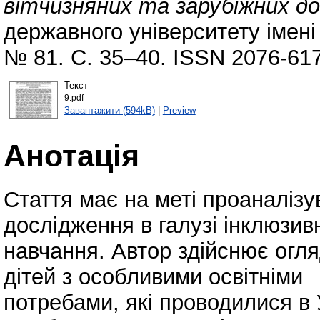
вітчизняних та зарубіжних до
державного університету імені 
№ 81. С. 35–40. ISSN 2076-61
Текст
9.pdf
Завантажити (594kB)
|
Preview
Анотація
Стаття має на меті проаналізув
дослідження в галузі інклюзив
навчання. Автор здійснює огл
дітей з особливими освітніми
потребами, які проводилися в У