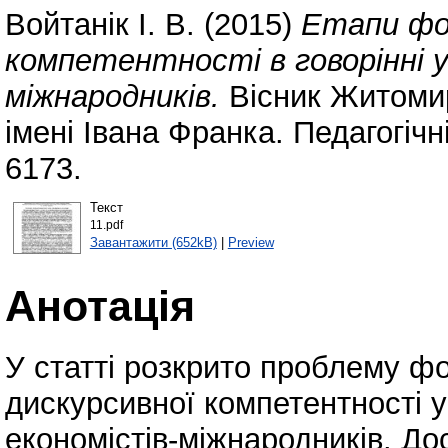
Войтанік І. В.
(2015)
Етапи фо
компетентності в говорінні у
міжнародників.
Вісник Житомир
імені Івана Франка. Педагогічн
6173.
Текст
11.pdf
Завантажити (652kB)
|
Preview
Анотація
У статті розкрито проблему ф
дискурсивної компетентності у
економістів-міжнародників. Д