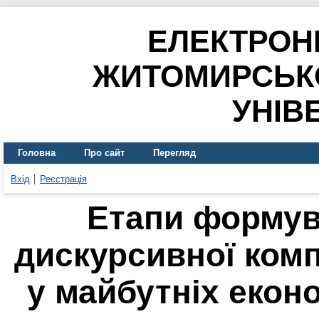
ЕЛЕКТРОН
ЖИТОМИРСЬК
УНІВ
Головна
Про сайт
Перегляд
Вхід
Реєстрація
Етапи формув
дискурсивної комп
у майбутніх екон