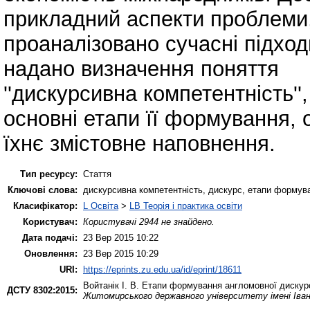
прикладний аспекти проблеми
проаналізовано сучасні підход
надано визначення поняття
''дискурсивна компетентність'',
основні етапи її формування,
їхнє змістовне наповнення.
Тип ресурсу:
Стаття
Ключові слова:
дискурсивна компетентність, дискурс, етапи формув
Класифікатор:
L Освіта
>
LB Теорія і практика освіти
Користувач:
Користувачі 2944 не знайдено.
Дата подачі:
23 Вер 2015 10:22
Оновлення:
23 Вер 2015 10:29
URI:
https://eprints.zu.edu.ua/id/eprint/18611
Войтанік І. В.
Етапи формування англомовної дискурсив
ДСТУ 8302:2015:
Житомирського державного університету імені Івана