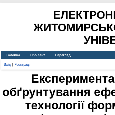
ЕЛЕКТРОН
ЖИТОМИРСЬК
УНІВ
Головна
Про сайт
Перегляд
Вхід
Реєстрація
Експеримента
обґрунтування ефе
технології фо