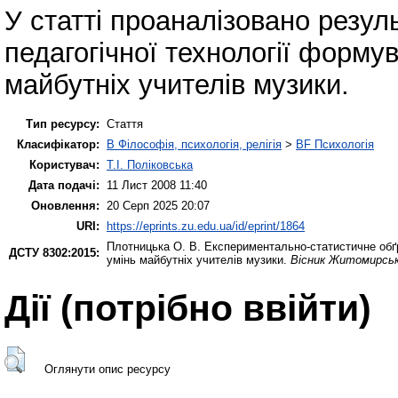
У статті проаналізовано резу
педагогічної технології форму
майбутніх учителів музики.
Тип ресурсу:
Стаття
Класифікатор:
B Філософія, психологія, релігія
>
BF Психологія
Користувач:
Т.І. Поліковська
Дата подачі:
11 Лист 2008 11:40
Оновлення:
20 Серп 2025 20:07
URI:
https://eprints.zu.edu.ua/id/eprint/1864
Плотницька О. В.
Експериментально-статистичне обґр
ДСТУ 8302:2015:
умінь майбутніх учителів музики.
Вісник Житомирськ
Дії ​​(потрібно ввійти)
Оглянути опис ресурсу