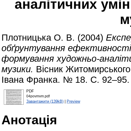
аналітичних умін
м
Плотницька О. В.
(2004)
Експ
обґрунтування ефективності 
формування художньо-аналіти
музики.
Вісник Житомирського 
Івана Франка. № 18. С. 92–95.
PDF
04povmvm.pdf
Завантажити (139kB)
|
Preview
Анотація