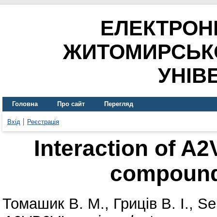
ЕЛЕКТРОН
ЖИТОМИРСЬК
УНІВ
Головна
Про сайт
Перегляд
Вхід
Реєстрація
Interaction of A
compound
Томашик В. М.
,
Гриців В. І.
,
Se