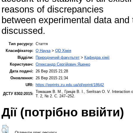
reasons of discrepancies
between experimental data and 
discussed.
Тип ресурсу:
Стаття
Класифікатор:
Q Наука
>
QD Хімія
Відділи:
Природничий факультет
>
Кафедра хімії
Користувач:
Олександр Сергійович Яценко
Дата подачі:
26 Вер 2015 21:28
Оновлення:
26 Вер 2015 21:34
URI:
https://eprints.zu.edu.ua/id/eprint/18642
Томашик В. М.
,
Гриців В. І.
,
Seritsan O. V.
Interaction
ДСТУ 8302:2015:
Т. 2, № 2. С. 247–252.
Дії ​​(потрібно ввійти)
Оглянути опис ресурсу