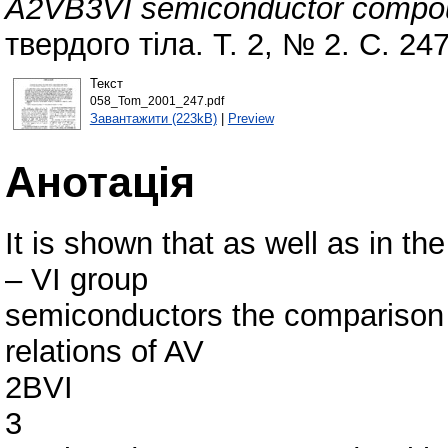
A2VB3VI semiconductor compou
твердого тіла. Т. 2, № 2. С. 2
Текст
058_Tom_2001_247.pdf
Завантажити (223kB)
|
Preview
Анотація
It is shown that as well as in the 
– VI group
semiconductors the comparison 
relations of AV
2BVI
3