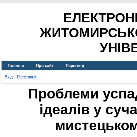
ЕЛЕКТРОН
ЖИТОМИРСЬК
УНІВ
Головна
Про сайт
Перегляд
Вхід
Реєстрація
Проблеми успа
ідеалів у суч
мистецьком