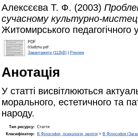
Алексєєва Т. Ф.
(2003)
Проблем
сучасному культурно-мистец
Житомирського педагогічного у
PDF
03atfzhu.pdf
Завантажити (112kB)
|
Preview
Анотація
У статті висвітлюються актуал
морального, естетичного та па
народу.
Тип ресурсу:
Стаття
Класифікатор:
B Філософія, психологія, релігія
>
B Філософія (Зага