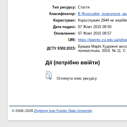
Тип ресурсу:
Стаття
Класифікатор:
B Філософія, психологія, рел
Користувач:
Користувачі 2944 не знайде
Дата подачі:
07 Жовт 2015 09:50
Оновлення:
07 Жовт 2015 09:57
URI:
https://eprints.zu.edu.ua/id/e
Брацка Марія
Художня аксіол
ДСТУ 8302:2015:
полоністика
. 2014. № 11. С.
Дії ​​(потрібно ввійти)
Оглянути опис ресурсу
© 2008–2026
Zhytomyr Ivan Franko State University