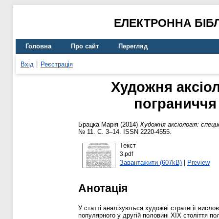
ЕЛЕКТРОННА БІБ
Головна
Про сайт
Перегляд
Вхід
Реєстрація
Художня аксіол
пограниччя 
Брацка Марія
(2014)
Художня аксіологія: спец
№ 11. С. 3–14. ISSN 2220-4555.
Текст
3.pdf
Завантажити (607kB)
|
Preview
Анотація
У статті аналізуються художні стратегії висло
популярного у другій половині ХІХ століття п