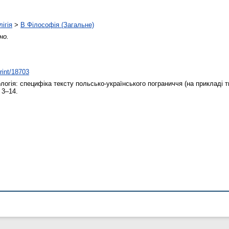
ігія
>
B Філософія (Загальне)
но.
print/18703
огія: специфіка тексту польсько-українського пограниччя (на прикладі 
 3–14.