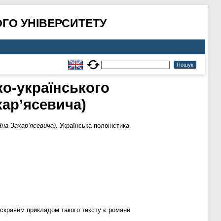
ГО УНІВЕРСИТЕТУ
ко-українського
хар’ясевича)
Яна Захар’ясевича).
Українська полоністика.
 Яскравим прикладом такого тексту є романи