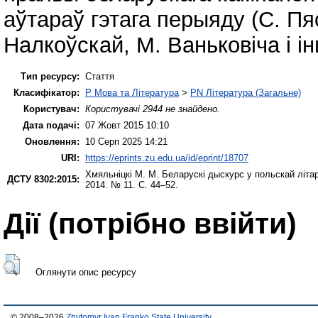
аўтараў гэтага перыяду (С. Пяс
Налкоўскай, М. Ваньковіча і ін
Тип ресурсу:
Стаття
Класифікатор:
P Мова та Література
>
PN Література (Загальне)
Користувач:
Користувачі 2944 не знайдено.
Дата подачі:
07 Жовт 2015 10:10
Оновлення:
10 Серп 2025 14:21
URI:
https://eprints.zu.edu.ua/id/eprint/18707
Хмяльніцкі М. М.
Беларускі дыскурс у польскай літар
ДСТУ 8302:2015:
2014. № 11. С. 44–52.
Дії ​​(потрібно ввійти)
Оглянути опис ресурсу
© 2008–2026
Zhytomyr Ivan Franko State University