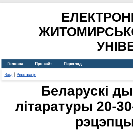
ЕЛЕКТРОН
ЖИТОМИРСЬК
УНІВ
Головна
Про сайт
Перегляд
Вхід
Реєстрація
Беларускі ды
літаратуры 20-30-
рэцэпц