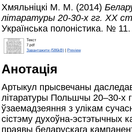
Хмяльніцкі М. М.
(2014)
Белару
літаратуры 20-30-х гг. ХХ ст
Українська полоністика. № 11.
Текст
7.pdf
Завантажити (586kB)
|
Preview
Анотація
Артыкул прысвечаны даследав
літаратуры Польшчы 20–30-х гг
ўзаемадзеяння з улікам сучас
сістэму духоўна-эстэтычных 
праявы беларускага кампанент