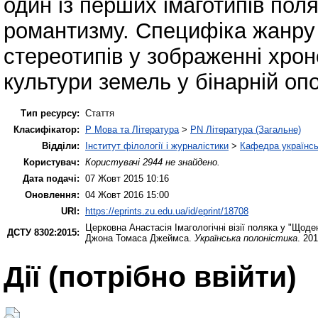
один із перших імаготипів поля
романтизму. Специфіка жанру
стереотипів у зображенні хрон
культури земель у бінарній опоз
Тип ресурсу:
Стаття
Класифікатор:
P Мова та Література
>
PN Література (Загальне)
Відділи:
Інститут філології і журналістики
>
Кафедра українськ
Користувач:
Користувачі 2944 не знайдено.
Дата подачі:
07 Жовт 2015 10:16
Оновлення:
04 Жовт 2016 15:00
URI:
https://eprints.zu.edu.ua/id/eprint/18708
Церковна Анастасія
Імагологічні візії поляка у "Що
ДСТУ 8302:2015:
Джона Томаса Джеймса.
Українська полоністика
. 20
Дії ​​(потрібно ввійти)