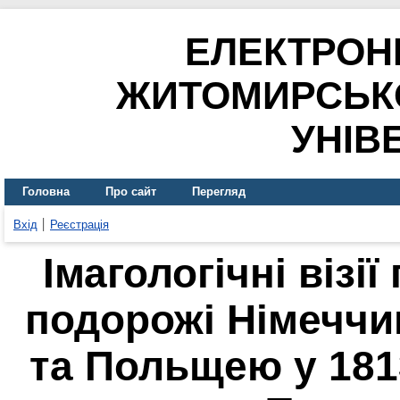
ЕЛЕКТРОН
ЖИТОМИРСЬК
УНІВ
Головна
Про сайт
Перегляд
Вхід
Реєстрація
Імагологічні візі
подорожі Німеччи
та Польщею у 18