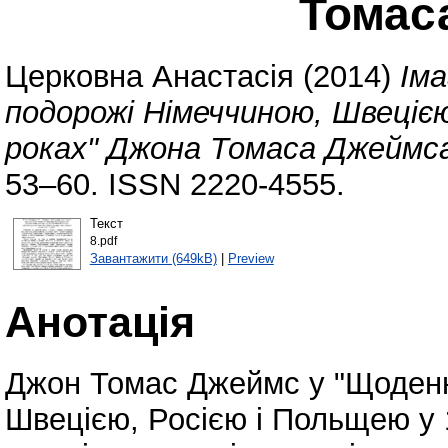
Томас
Церковна Анастасія
(2014)
Іма
подорожі Німеччиною, Швеціє
роках" Джона Томаса Джеймс
53–60. ISSN 2220-4555.
Текст
8.pdf
Завантажити (649kB)
|
Preview
Анотація
Джон Томас Джеймс у "Щоденн
Швецією, Росією і Польщею у 