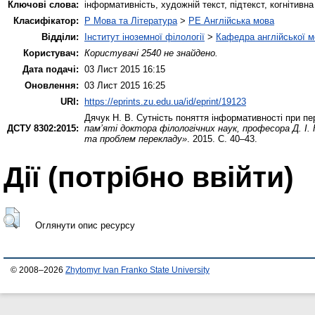
Ключові слова:
інформативність, художній текст, підтекст, когнітивн
Класифікатор:
P Мова та Література
>
PE Англійська мова
Відділи:
Інститут іноземної філології
>
Кафедра англійської мо
Користувач:
Користувачі 2540 не знайдено.
Дата подачі:
03 Лист 2015 16:15
Оновлення:
03 Лист 2015 16:25
URI:
https://eprints.zu.edu.ua/id/eprint/19123
Дячук Н. В.
Сутність поняття інформативності при пе
ДСТУ 8302:2015:
пам’яті доктора філологічних наук, професора Д. І.
та проблем перекладу»
. 2015. С. 40–43.
Дії ​​(потрібно ввійти)
Оглянути опис ресурсу
© 2008–2026
Zhytomyr Ivan Franko State University