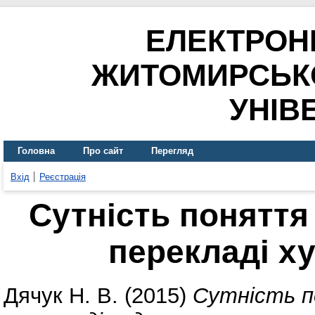
ЕЛЕКТРОН
ЖИТОМИРСЬК
УНІВ
Головна
Про сайт
Перегляд
Вхід
Реєстрація
Сутність поняття
перекладі х
Дячук Н. В.
(2015)
Сутність п