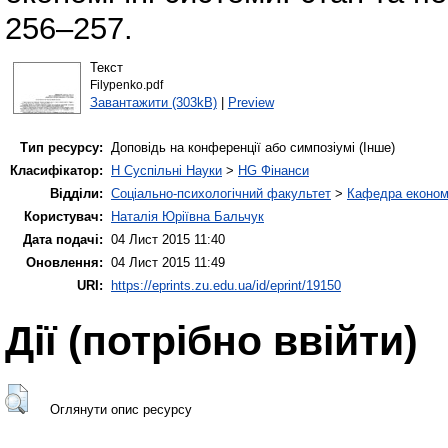
256–257.
Текст
Filypenko.pdf
Завантажити (303kB)
|
Preview
Тип ресурсу:
Доповідь на конференції або симпозіумі (Інше)
Класифікатор:
H Суспільні Науки
>
HG Фінанси
Відділи:
Соціально-психологічний факультет
>
Кафедра економі
Користувач:
Наталія Юріївна Бальчук
Дата подачі:
04 Лист 2015 11:40
Оновлення:
04 Лист 2015 11:49
URI:
https://eprints.zu.edu.ua/id/eprint/19150
Дії ​​(потрібно ввійти)
Оглянути опис ресурсу