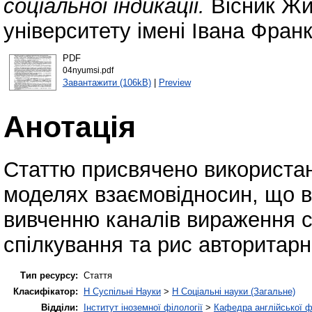
соціальної індикації.
Вісник Жи
університету імені Івана Фран
PDF
04nyumsi.pdf
Завантажити (106kB)
|
Preview
Анотація
Статтю присвячено використан
моделях взаємовідносин, що ви
вивченню каналів вираження с
спілкування та рис авторитарн
Тип ресурсу:
Стаття
Класифікатор:
H Суспільні Науки
>
H Соціальні науки (Загальне)
Відділи:
Інститут іноземної філології
>
Кафедра англійської ф