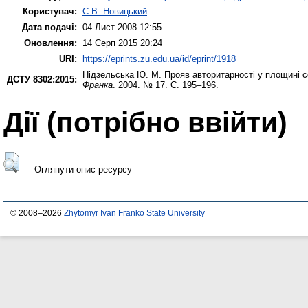
Користувач:
С.В. Новицький
Дата подачі:
04 Лист 2008 12:55
Оновлення:
14 Серп 2015 20:24
URI:
https://eprints.zu.edu.ua/id/eprint/1918
Нідзельська Ю. М.
Прояв авторитарності у площині со
ДСТУ 8302:2015:
Франка
. 2004. № 17. С. 195–196.
Дії ​​(потрібно ввійти)
Оглянути опис ресурсу
© 2008–2026
Zhytomyr Ivan Franko State University