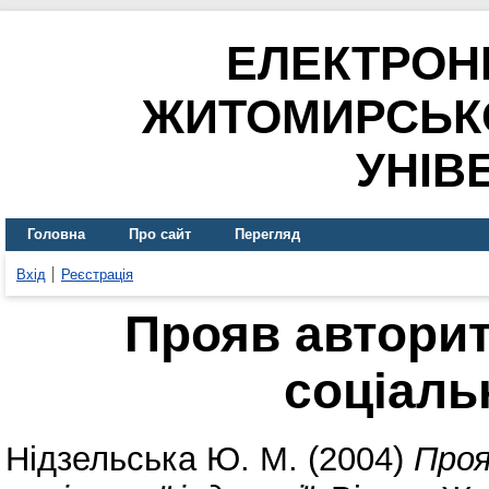
ЕЛЕКТРОН
ЖИТОМИРСЬК
УНІВ
Головна
Про сайт
Перегляд
Вхід
Реєстрація
Прояв авторит
соціальн
Нідзельська Ю. М.
(2004)
Проя