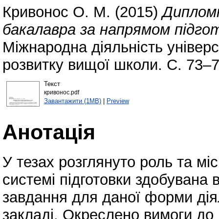
Кривонос О. М.
(2015)
Дипломн
бакалавра за напрямом підго
Міжнародна діяльність універс
розвитку вищої школи. С. 73–7
Текст
кривонос.pdf
Завантажити (1MB)
|
Preview
Анотація
У тезах розглянуто роль та мі
системі підготовки здобувана 
завдання для даної форми ді
закладі. Окреслено вимоги до 