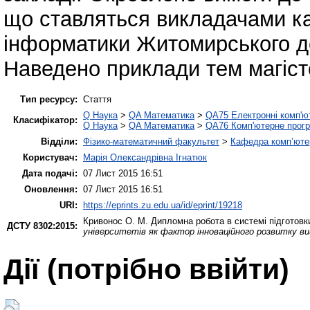
що ставляться викладачами к
інформатики Житомирського де
Наведено приклади тем магісте
Тип ресурсу:
Стаття
Q Наука
>
QA Математика
>
QA75 Електронні комп'ю
Класифікатор:
Q Наука
>
QA Математика
>
QA76 Комп'ютерне прогр
Відділи:
Фізико-математичний факультет
>
Кафедра комп’ютер
Користувач:
Марія Олександрівна Ігнатюк
Дата подачі:
07 Лист 2015 16:51
Оновлення:
07 Лист 2015 16:51
URI:
https://eprints.zu.edu.ua/id/eprint/19218
Кривонос О. М.
Дипломна робота в системі підготовк
ДСТУ 8302:2015:
університетів як фактор інноваційного розвитку в
Дії ​​(потрібно ввійти)