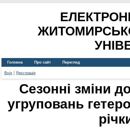
ЕЛЕКТРОН
ЖИТОМИРСЬК
УНІВ
Головна
Про сайт
Перегляд
Вхід
Реєстрація
Сезонні зміни д
угруповань гетер
річк