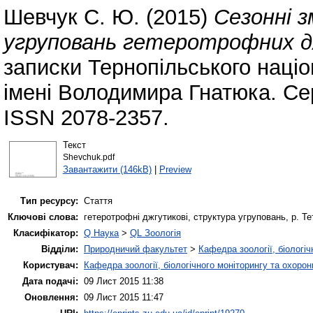
Шевчук С. Ю.
(2015)
Сезонні 
угруповань гетеротрофних дж
записки Тернопільського націо
імені Володимира Гнатюка. Сер
ISSN 2078-2357.
Текст
Shevchuk.pdf
Завантажити (146kB)
|
Preview
Тип ресурсу:
Стаття
Ключові слова:
гетеротрофні джгутикові, структура угруповань, р. Те
Класифікатор:
Q Наука
>
QL Зоологія
Відділи:
Природничий факультет
>
Кафедра зоології, біологі
Користувач:
Кафедра зоології, біологічного моніторингу та охоро
Дата подачі:
09 Лист 2015 11:38
Оновлення:
09 Лист 2015 11:47