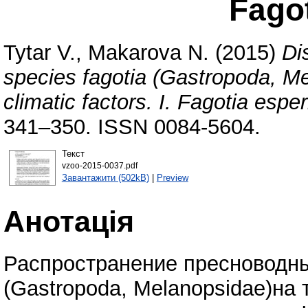
Fagot
Tytar V.
,
Makarova N.
(2015)
Di
species fagotia (Gastropoda, Me
climatic factors. I. Fagotia еsper
341–350. ISSN 0084-5604.
Текст
vzoo-2015-0037.pdf
Завантажити (502kB)
|
Preview
Анотація
Распространение пресноводны
(Gastropoda, Melanopsidae)на