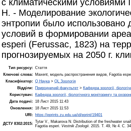
с климатическими условиями I.
Н. - Моделирование экологич
энтропии было использовано 
условий в формировании ареа
еsperi (Ferussac, 1823) на т
прогнозируемых на 2050 г. кл
Тип ресурсу:
Стаття
Ключові слова:
Maxent, модель распространения видов, Fagotia еspe
Класифікатор:
Q Наука
>
QL Зоологія
Відділи:
Природничий факультет
>
Кафедра зоології, біологі
Користувач:
Кафедра зоології, біологічного моніторингу та охоро
Дата подачі:
18 Лист 2015 11:43
Оновлення:
18 Лист 2015 11:53
URI:
https://eprints.zu.edu.ua/id/eprint/19401
Tytar V.
,
Makarova N.
Distribution of the freshwater snai
ДСТУ 8302:2015:
Fagotia еsperi.
Vestnik Zoologii
. 2015. Т. 49, № 4. С. 3