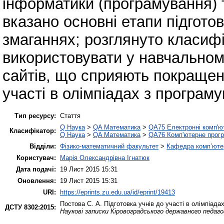
інформатики (програмування) 
вказано основні етапи підготов
змаганнях; розглянуто класифі
використовувати у навчальном
сайтів, що сприяють покращен
участі в олімпіадах з програм
Тип ресурсу:
Стаття
Q Наука
>
QA Математика
>
QA75 Електронні комп'ю
Класифікатор:
Q Наука
>
QA Математика
>
QA76 Комп'ютерне прогр
Відділи:
Фізико-математичний факультет
>
Кафедра комп’ютер
Користувач:
Марія Олександрівна Ігнатюк
Дата подачі:
19 Лист 2015 15:31
Оновлення:
19 Лист 2015 15:31
URI:
https://eprints.zu.edu.ua/id/eprint/19413
Постова С. А.
Підготовка учнів до участі в олімпіада
ДСТУ 8302:2015:
Наукові записки Кіровоградського державного педаг