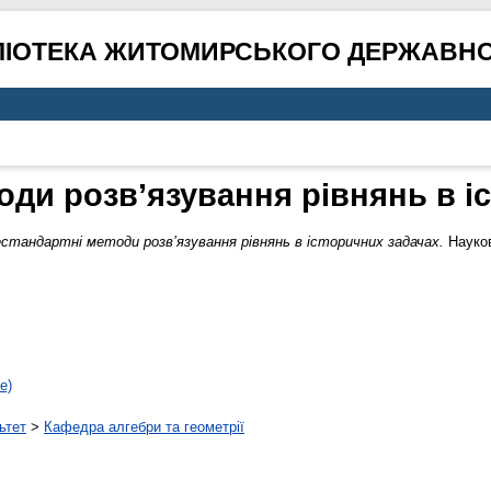
ЛІОТЕКА ЖИТОМИРСЬКОГО ДЕРЖАВНО
оди розв’язування рівнянь в і
стандартні методи розв’язування рівнянь в історичних задачах.
Науков
е)
ьтет
>
Кафедра алгебри та геометрії