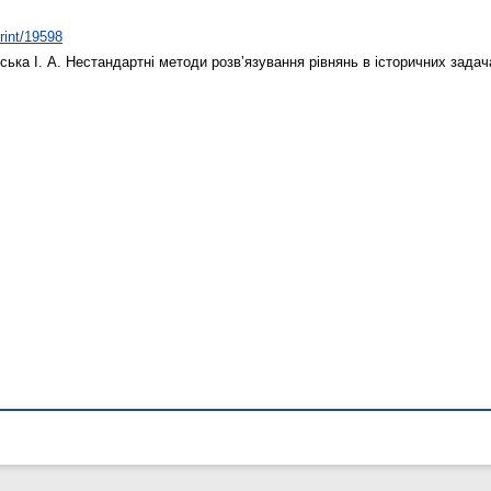
print/19598
ька І. А.
Нестандартні методи розв’язування рівнянь в історичних зада