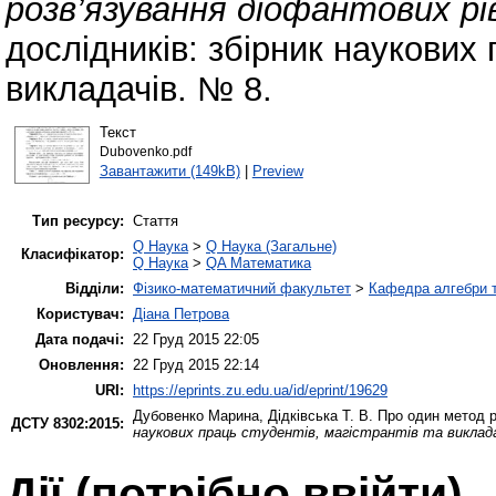
розв’язування діофантових рі
дослідників: збірник наукових 
викладачів. № 8.
Текст
Dubovenko.pdf
Завантажити (149kB)
|
Preview
Тип ресурсу:
Стаття
Q Наука
>
Q Наука (Загальне)
Класифікатор:
Q Наука
>
QA Математика
Відділи:
Фізико-математичний факультет
>
Кафедра алгебри т
Користувач:
Діана Петрова
Дата подачі:
22 Груд 2015 22:05
Оновлення:
22 Груд 2015 22:14
URI:
https://eprints.zu.edu.ua/id/eprint/19629
Дубовенко Марина
,
Дідківська Т. В.
Про один метод р
ДСТУ 8302:2015:
наукових праць студентів, магістрантів та виклада
Дії ​​(потрібно ввійти)