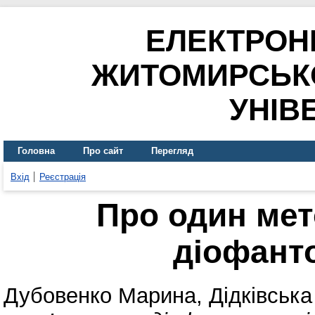
ЕЛЕКТРОН
ЖИТОМИРСЬК
УНІВ
Головна
Про сайт
Перегляд
Вхід
Реєстрація
Про один мет
діофант
Дубовенко Марина
,
Дідківська