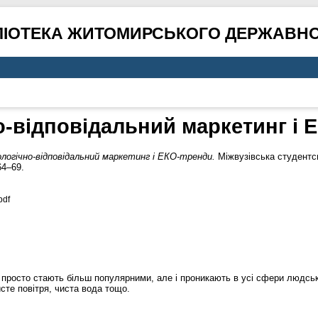
ЛІОТЕКА ЖИТОМИРСЬКОГО ДЕРЖАВНО
о-відповідальний маркетинг і 
логічно-відповідальний маркетинг і ЕКО-тренди.
Міжвузівська студентс
64–69.
pdf
не просто стають більш популярними, але і проникають в усі сфери людсь
сте повітря, чиста вода тощо.