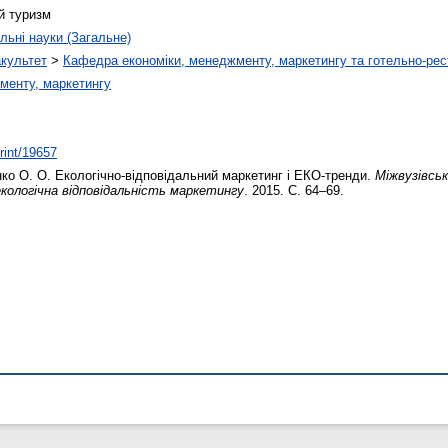
й туризм
льні науки (Загальне)
акультет
>
Кафедра економіки, менеджменту, маркетингу та готельно-рес
менту, маркетингу
print/19657
нко О. О.
Екологічно-відповідальний маркетинг і ЕКО-тренди.
Міжвузівсь
кологічна відповідальність маркетингу
. 2015. С. 64–69.