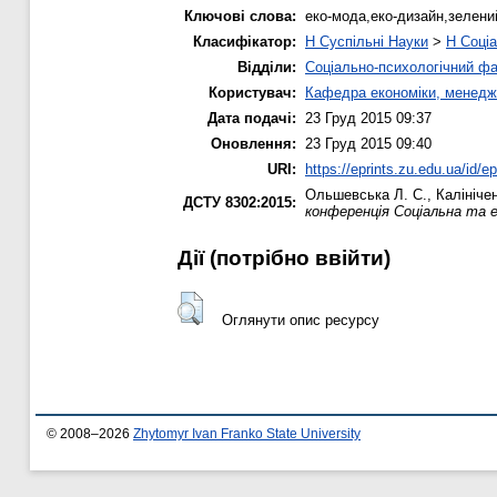
Ключові слова:
еко-мода,еко-дизайн,зелени
Класифікатор:
H Суспільні Науки
>
H Соціа
Відділи:
Соціально-психологічний ф
Користувач:
Кафедра економіки, менедж
Дата подачі:
23 Груд 2015 09:37
Оновлення:
23 Груд 2015 09:40
URI:
https://eprints.zu.edu.ua/id/e
Ольшевська Л. С.
,
Калініче
ДСТУ 8302:2015:
конференція Соціальна та е
Дії ​​(потрібно ввійти)
Оглянути опис ресурсу
© 2008–2026
Zhytomyr Ivan Franko State University