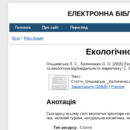
ЕЛЕКТРОННА БІБ
Головна
Про сайт
Перегляд
Вхід
Реєстрація
Екологічн
Ольшевська Л. С.
,
Калініченко О. О.
(2015)
Еко
та екологічна відповідальність маркетингу. С. 
Текст
Стаття_Ольшевська__Калініченко.
Завантажити (304kB)
|
Preview
Анотація
Сьогодні у всьому світі екологічні орієнтири 
їжа, зелений туризм, натуральна косметика, чи
Тип ресурсу:
Стаття