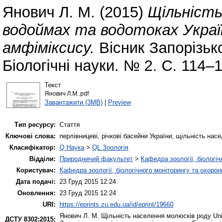
Янович Л. М.
(2015)
Щільність
водоймах та водотоках Украї
амфіміксису.
Вісник Запорізько
Біологічні науки. № 2. С. 114–
Текст
Янович Л.М..pdf
Завантажити (3MB)
|
Preview
Тип ресурсу:
Стаття
Ключові слова:
перлівницеві, річкові басейни України, щільність на
Класифікатор:
Q Наука
>
QL Зоологія
Відділи:
Природничий факультет
>
Кафедра зоології, біологі
Користувач:
Кафедра зоології, біологічного моніторингу та охоро
Дата подачі:
23 Груд 2015 12:24
Оновлення:
23 Груд 2015 12:24
URI:
https://eprints.zu.edu.ua/id/eprint/19660
Янович Л. М.
Щільність населення молюсків роду Unio
ДСТУ 8302:2015: