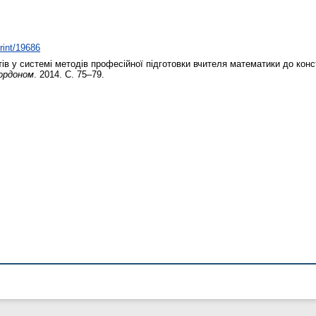
print/19686
в у системі методів професійної підготовки вчителя математики до конс
кордоном
. 2014. С. 75–79.