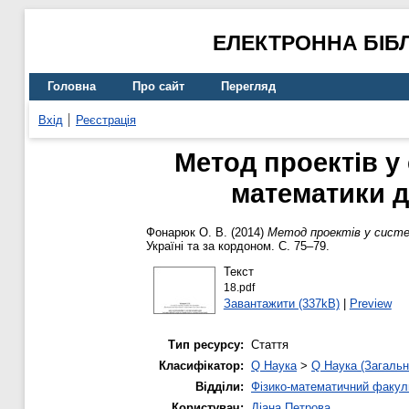
ЕЛЕКТРОННА БІБ
Головна
Про сайт
Перегляд
Вхід
Реєстрація
Метод проектів у
математики д
Фонарюк О. В.
(2014)
Метод проектів у систе
Україні та за кордоном. С. 75–79.
Текст
18.pdf
Завантажити (337kB)
|
Preview
Тип ресурсу:
Стаття
Класифікатор:
Q Наука
>
Q Наука (Загальн
Відділи:
Фізико-математичний факул
Користувач:
Діана Петрова