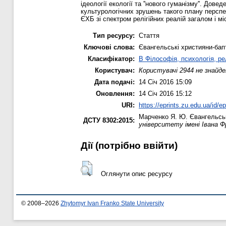
ідеології екології та ''нового гуманізму''. Дов
культурологічних зрушень такого плану персп
ЄХБ зі спектром релігійних реалій загалом і м
Тип ресурсу:
Стаття
Ключові слова:
Євангельські християни-бапти
Класифікатор:
B Філософія, психологія, рел
Користувач:
Користувачі 2944 не знайде
Дата подачі:
14 Січ 2016 15:09
Оновлення:
14 Січ 2016 15:12
URI:
https://eprints.zu.edu.ua/id/e
Марченко Я. Ю.
Євангельськ
ДСТУ 8302:2015:
університету імені Івана Ф
Дії ​​(потрібно ввійти)
Оглянути опис ресурсу
© 2008–2026
Zhytomyr Ivan Franko State University