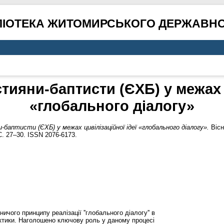
ЛІОТЕКА ЖИТОМИРСЬКОГО ДЕРЖАВНО
тияни-баптисти (ЄХБ) у межах ц
«глобального діалогу»
-баптисти (ЄХБ) у межах цивілізаційної ідеї «глобального діалогу».
Вісн
С. 27–30. ISSN 2076-6173.
ичого принципу реалізації ''глобального діалогу'' в
рактики. Наголошено ключову роль у даному процесі