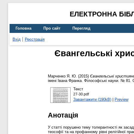
ЕЛЕКТРОННА БІБ
Головна
Про сайт
Перегляд
Вхід
Реєстрація
Євангельські хрис
Марченко Я. Ю.
(2015)
Євангельські християни
імені Івана Франка. Філософські науки. № 81. 
Текст
27-30.pdf
Завантажити (190kB)
|
Preview
Анотація
У статті порушено тему толерантності як засадн
теософії та на профанному рівні релігійної п