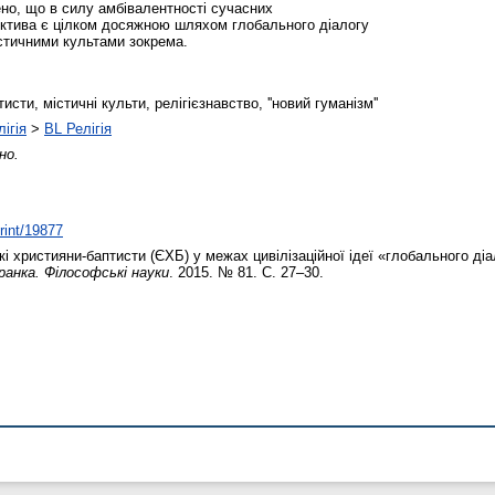
едено, що в силу амбівалентності сучасних
ектива є цілком досяжною шляхом глобального діалогу
істичними культами зокрема.
сти, містичні культи, релігієзнавство, ''новий гуманізм''
ігія
>
BL Релігія
но.
print/19877
і християни-баптисти (ЄХБ) у межах цивілізаційної ідеї «глобального ді
ранка. Філософські науки
. 2015. № 81. С. 27–30.