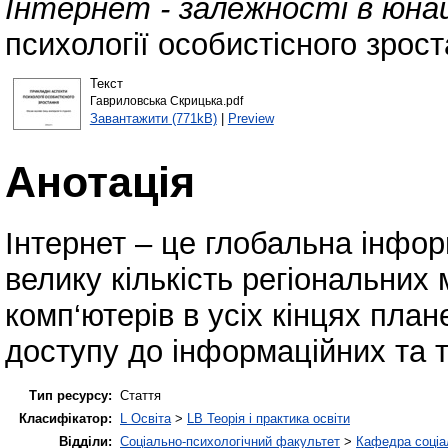
Інтернет - залежності в юнац
психології особистісного зрост
Текст
Гавриловська Скрицька.pdf
Завантажити (771kB)
|
Preview
Анотація
Інтернет – це глобальна інфо
велику кількість регіональних
комп‘ютерів в усіх кінцях пла
доступу до інформаційних та т
Тип ресурсу:
Стаття
Класифікатор:
L Освіта
>
LB Теорія і практика освіти
Відділи:
Соціально-психологічний факультет
>
Кафедра соціал