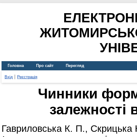
ЕЛЕКТРОН
ЖИТОМИРСЬК
УНІВ
Головна
Про сайт
Перегляд
Вхід
Реєстрація
Чинники форм
залежності 
Гавриловська К. П.
,
Скрицька 