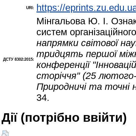
https://eprints.zu.edu.u
URI:
Мінгальова Ю. І.
Ознаки
систем організаційног
напрямки світової нау
тридцять першої міжн
ДСТУ 8302:2015:
конференції "Інноваці
сторіччя" (25 лютого-
Природничі та точні н
34.
Дії ​​(потрібно ввійти)