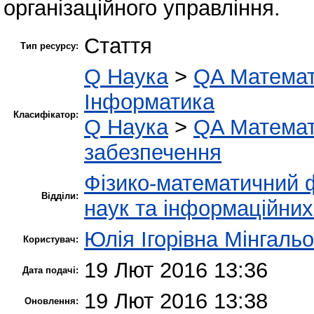
організаційного управління.
Стаття
Тип ресурсу:
Q Наука
>
QA Матема
Інформатика
Класифікатор:
Q Наука
>
QA Матема
забезпечення
Фізико-математичний 
Відділи:
наук та інформаційних
Юлія Ігорівна Мінгаль
Користувач:
19 Лют 2016 13:36
Дата подачі:
19 Лют 2016 13:38
Оновлення: