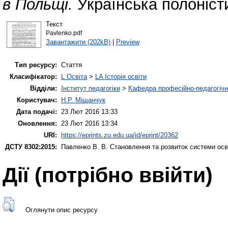
в Польщі.
Українська полоністи
Текст
Pavlenko.pdf
Завантажити (202kB)
|
Preview
Тип ресурсу:
Стаття
Класифікатор:
L Освіта
>
LA Історія освіти
Відділи:
Інститут педагогіки
>
Кафедра професійно-педагогічної
Користувач:
Н.Р. Міщанчук
Дата подачі:
23 Лют 2016 13:33
Оновлення:
23 Лют 2016 13:34
URI:
https://eprints.zu.edu.ua/id/eprint/20362
ДСТУ 8302:2015:
Павленко В. В.
Становлення та розвиток системи осв
Дії ​​(потрібно ввійти)
Оглянути опис ресурсу