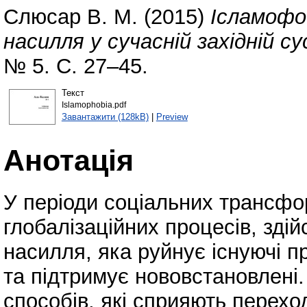
Слюсар В. М.
(2015)
Ісламофо
насилля у сучасній західній су
№ 5. С. 27–45.
Текст
Islamophobia.pdf
Завантажити (128kB)
|
Preview
Анотація
У періоди соціальних трансформ
глобалізаційних процесів, зді
насилля, яка руйнує існуючі п
та підтримує нововстановлені
способів, які сприяють перехо