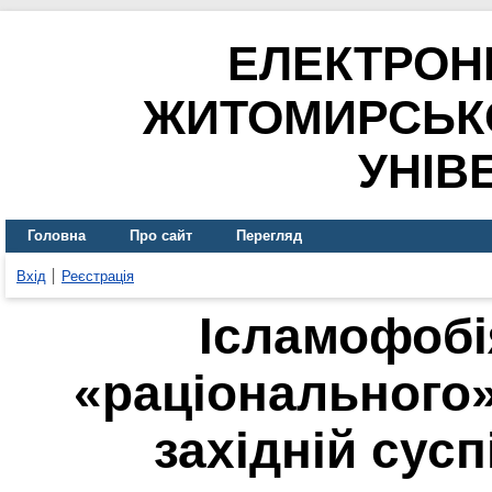
ЕЛЕКТРОН
ЖИТОМИРСЬК
УНІВ
Головна
Про сайт
Перегляд
Вхід
Реєстрація
Ісламофобі
«раціонального»
західній сусп