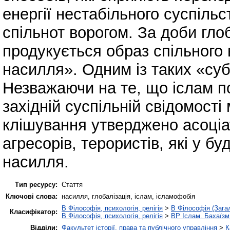
енергії нестабільного суспільс
спільнот ворогом. За доби глоб
продукується образ спільного 
насилля». Одним із таких «су
Незважаючи на те, що іслам по
західній суспільній свідомості
клішування утверджено асоціа
агресорів, терористів, які у б
насилля.
Тип ресурсу:
Стаття
Ключові слова:
насилля, глобалізація, іслам, ісламофобія
B Філософія, психологія, релігія
>
B Філософія (Зага
Класифікатор:
B Філософія, психологія, релігія
>
BP Іслам. Бахаїзм
Відділи:
Факультет історії, права та публічного управління
>
К