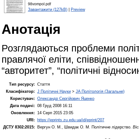
98vompol.pdf
Завантажити (127kB)
|
Preview
Анотація
Розглядаються проблеми політ
правлячої еліти, співвідношен
“авторитет”, “політичні відноси
Тип ресурсу:
Стаття
Класифікатор:
J Політичні Науки
>
JA Політологія (Загальне)
Користувач:
Олександр Сергійович Яценко
Дата подачі:
08 Груд 2008 16:11
Оновлення:
14 Серп 2015 23:05
URI:
https://eprints.zu.edu.ua/id/eprint/207
ДСТУ 8302:2015:
Вергун О. М.
,
Швидак О. М.
Політичне лідерство.
Ві