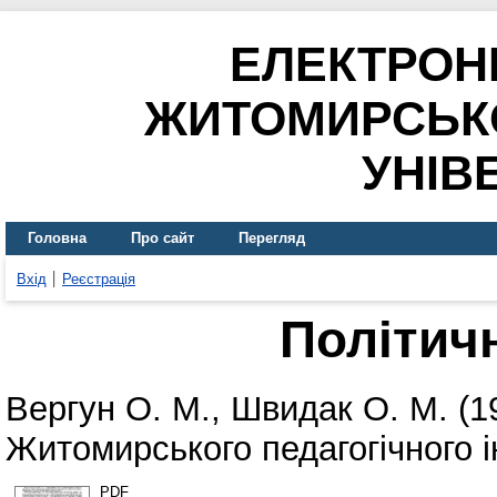
ЕЛЕКТРОН
ЖИТОМИРСЬК
УНІВ
Головна
Про сайт
Перегляд
Вхід
Реєстрація
Політич
Вергун О. М.
,
Швидак О. М.
(1
Житомирського педагогічного і
PDF