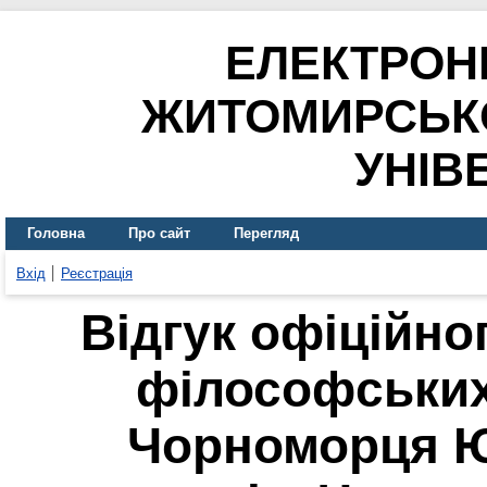
ЕЛЕКТРОН
ЖИТОМИРСЬК
УНІВ
Головна
Про сайт
Перегляд
Вхід
Реєстрація
Відгук офіційно
філософських
Чорноморця Ю