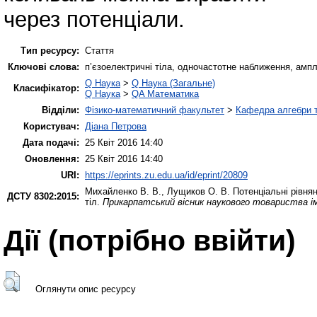
через потенціали.
Тип ресурсу:
Стаття
Ключові слова:
п’єзоелектричні тіла, одночастотне наближення, ампл
Q Наука
>
Q Наука (Загальне)
Класифікатор:
Q Наука
>
QA Математика
Відділи:
Фізико-математичний факультет
>
Кафедра алгебри т
Користувач:
Діана Петрова
Дата подачі:
25 Квіт 2016 14:40
Оновлення:
25 Квіт 2016 14:40
URI:
https://eprints.zu.edu.ua/id/eprint/20809
Михайленко В. В.
,
Лущиков О. В.
Потенціальні рівня
ДСТУ 8302:2015:
тіл.
Прикарпатський вісник наукового товариства і
Дії ​​(потрібно ввійти)
Оглянути опис ресурсу