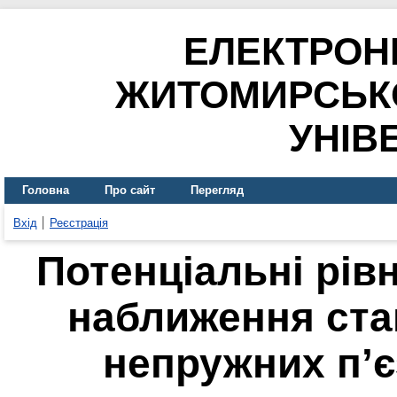
ЕЛЕКТРОН
ЖИТОМИРСЬК
УНІВ
Головна
Про сайт
Перегляд
Вхід
Реєстрація
Потенціальні рів
наближення ста
непружних п’є