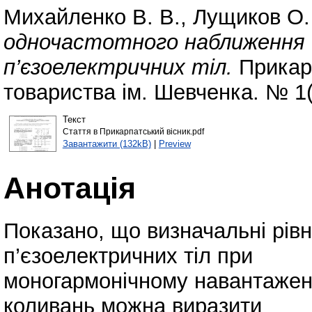
Михайленко В. В.
,
Лущиков О.
одночастотного наближення 
п’єзоелектричних тіл.
Прикарп
товариства ім. Шевченка. № 1(
Текст
Стаття в Прикарпатський вісник.pdf
Завантажити (132kB)
|
Preview
Анотація
Показано, що визначальні рів
п’єзоелектричних тіл при
моногармонічному навантаженн
коливань можна виразити