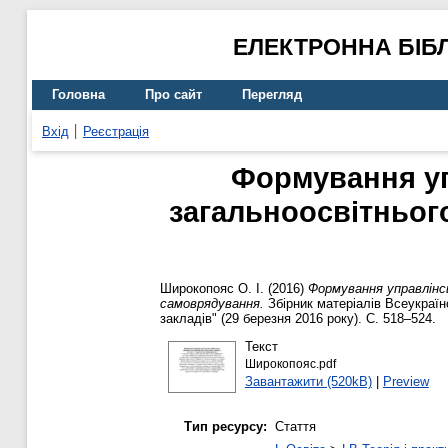
ЕЛЕКТРОННА БІБ
Головна
Про сайт
Перегляд
Вхід
Реєстрація
Формування уп
загальноосвітнього
Широкопояс О. І.
(2016)
Формування управлінс
самоврядування.
Збірник матеріалів Всеукраїн
закладів" (29 березня 2016 року). С. 518–524.
Текст
Широкопояс.pdf
Завантажити (520kB)
|
Preview
Тип ресурсу:
Стаття