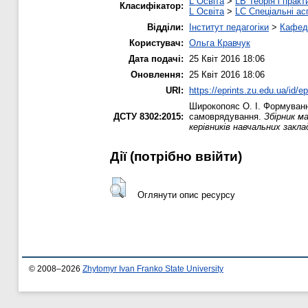
L Освіта
>
LB Теорія і практ
Класифікатор:
L Освіта
>
LC Спеціальні ас
Відділи:
Інститут педагогіки
>
Кафедр
Користувач:
Ольга Кравчук
Дата подачі:
25 Квіт 2016 18:06
Оновлення:
25 Квіт 2016 18:06
URI:
https://eprints.zu.edu.ua/id/e
Широкопояс О. І.
Формування
ДСТУ 8302:2015:
самоврядування.
Збірник м
керівників навчальних заклад
Дії ​​(потрібно ввійти)
Оглянути опис ресурсу
© 2008–2026
Zhytomyr Ivan Franko State University