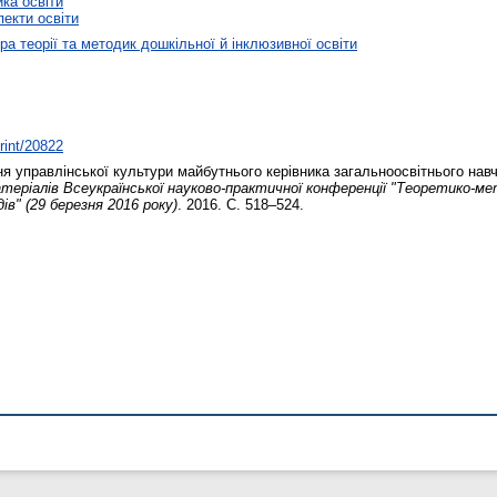
ика освіти
пекти освіти
а теорії та методик дошкільної й інклюзивної освіти
print/20822
 управлінської культури майбутнього керівника загальноосвітнього навч
атеріалів Всеукраїнської науково-практичної конференції "Теоретико-ме
ів" (29 березня 2016 року)
. 2016. С. 518–524.