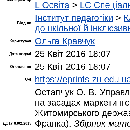
L Освіта
>
LC Спеціаль
Інститут педагогіки
>
К
Відділи:
дошкільної й інклюзивн
Ольга Кравчук
Користувач:
25 Квіт 2016 18:07
Дата подачі:
25 Квіт 2016 18:07
Оновлення:
https://eprints.zu.edu.u
URI:
Остапчук О. В.
Управл
на засадах маркетинго
Житомирського державн
Франка).
Збірник мате
ДСТУ 8302:2015: