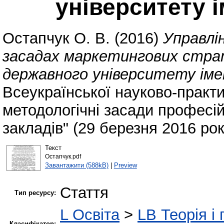
університету і
Остапчук О. В.
(2016)
Управлі
засадах маркетингових стра
державного університету імен
Всеукраїнської науково-практи
методологічні засади професій
закладів" (29 березня 2016 рок
Текст
Остапчук.pdf
Завантажити (588kB)
|
Preview
Стаття
Тип ресурсу:
L Освіта
>
LB Теорія і 
Класифікатор: