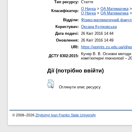
Тип ресурсу:
Стаття
Q Наука
>
QA Математика
Класифікатор:
Q Наука
>
QA Математика
Відділи:
Фізико-математичний факул
Користувач:
Оксана Куліковська
Дата подачі:
26 Квіт 2016 14:44
Оновлення:
26 Квіт 2016 14:49
URI:
https://eprints.zu.edu.ua/id/e
Кучер В. В.
Основні методи 
ДСТУ 8302:2015:
комп’ютерні технології – 2
Дії ​​(потрібно ввійти)
Оглянути опис ресурсу
© 2008–2026
Zhytomyr Ivan Franko State University