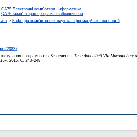
>
QA75 Електронні комп'ютери. Інформатика
>
QA76 Комп'ютерне програмне забезпечення
ьтет
>
Кафедра комп’ютерних наук та інформаційних технологій
print/20837
тестування програмного забезпечення.
Тези доповідей VIII Міжнародної 
016»
. 2016. С. 248–249.