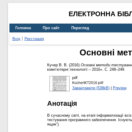
ЕЛЕКТРОННА БІБ
Головна
Про сайт
Перегляд
Вхід
Реєстрація
Основні мет
Кучер В. В.
(2016)
Основні методи тестування
комп’ютерні технології – 2016». С. 248–249.
pdf
KucherIKT2016.pdf
Завантажити (538kB)
|
Preview
Анотація
В сучасному світі, на етапі інформатизації вс
тестування програмного забезпечення. Існують 
ящик”).