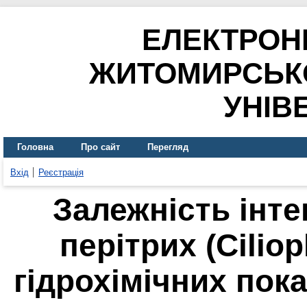
ЕЛЕКТРОН
ЖИТОМИРСЬК
УНІВ
Головна
Про сайт
Перегляд
Вхід
Реєстрація
Залежність інт
перітрих (Cilioph
гідрохімічних пок