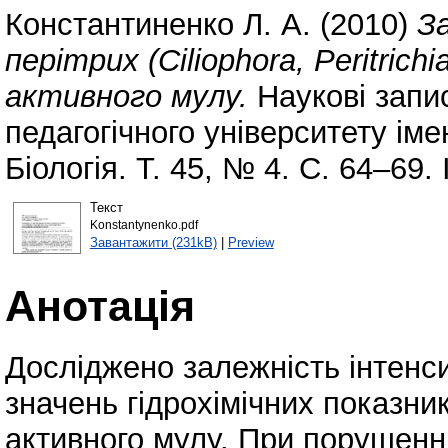
Константиненко Л. А.
(2010)
З
перітрих (Ciliophora, Peritrichi
активного мулу.
Наукові запи
педагогічного університету ім
Біологія. Т. 45, № 4. С. 64–69
Текст
Konstantynenko.pdf
Завантажити (231kB)
|
Preview
Анотація
Досліджено залежність інтенси
значень гідрохімічних показник
активного мулу. При порушенн