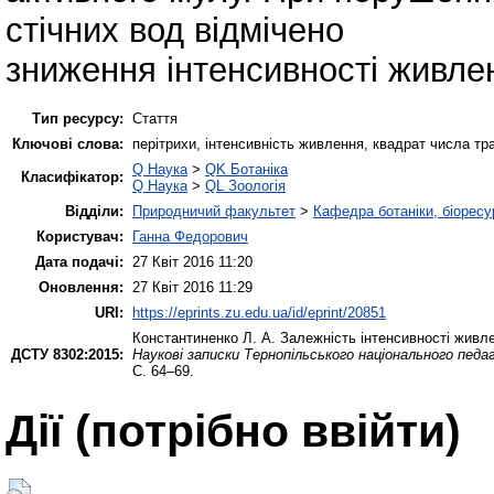
стічних вод відмічено
зниження інтенсивності живлен
Тип ресурсу:
Стаття
Ключові слова:
перітрихи, інтенсивність живлення, квадрат числа тр
Q Наука
>
QK Ботаніка
Класифікатор:
Q Наука
>
QL Зоологія
Відділи:
Природничий факультет
>
Кафедра ботаніки, біоресу
Користувач:
Ганна Федорович
Дата подачі:
27 Квіт 2016 11:20
Оновлення:
27 Квіт 2016 11:29
URI:
https://eprints.zu.edu.ua/id/eprint/20851
Константиненко Л. А.
Залежність інтенсивності живленн
ДСТУ 8302:2015:
Наукові записки Тернопільського національного педа
С. 64–69.
Дії ​​(потрібно ввійти)