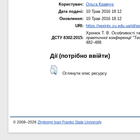
Користувач:
Ольга Кравчук
Дата подачі:
10 Трав 2016 18:12
Оновлення:
10 Трав 2016 18:12
URI:
https://eprints.zu.edu.ua/id/e
Хронюк Т. В.
Особливості та 
ДСТУ 8302:2015:
практичної конференції "Тео
482–488.
Дії ​​(потрібно ввійти)
Оглянути опис ресурсу
© 2008–2026
Zhytomyr Ivan Franko State University