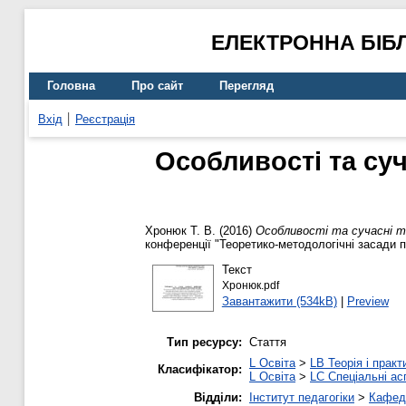
ЕЛЕКТРОННА БІБ
Головна
Про сайт
Перегляд
Вхід
Реєстрація
Особливості та суч
Хронюк Т. В.
(2016)
Особливості та сучасні те
конференції "Теоретико-методологічні засади п
Текст
Хронюк.pdf
Завантажити (534kB)
|
Preview
Тип ресурсу:
Стаття
L Освіта
>
LB Теорія і практ
Класифікатор:
L Освіта
>
LC Спеціальні ас
Відділи:
Інститут педагогіки
>
Кафедр