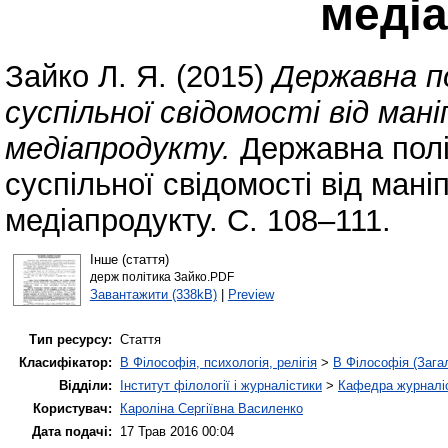
меді
Зайко Л. Я.
(2015)
Державна п
суспільної свідомості від ман
медіапродукту.
Державна полі
суспільної свідомості від мані
медіапродукту. С. 108–111.
Інше (стаття)
держ політика Зайко.PDF
Завантажити (338kB)
|
Preview
Тип ресурсу:
Стаття
Класифікатор:
B Філософія, психологія, релігія
>
B Філософія (Зага
Відділи:
Інститут філології і журналістики
>
Кафедра журналіс
Користувач:
Кароліна Сергіївна Василенко
Дата подачі:
17 Трав 2016 00:04