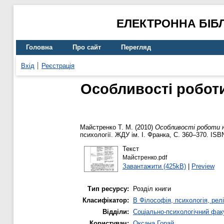
ЕЛЕКТРОННА БІБ
Головна
Про сайт
Перегляд
Вхід
Реєстрація
Особливості робот
Майстренко Т. М.
(2010)
Особливості роботи н
психології. ЖДУ ім. І. Франка, С. 360–370. ISB
Текст
Майстренко.pdf
Завантажити (425kB)
|
Preview
Тип ресурсу:
Розділ книги
Класифікатор:
B Філософія, психологія, релі
Відділи:
Соціально-психологічний фак
Користувач:
Оксана Горай