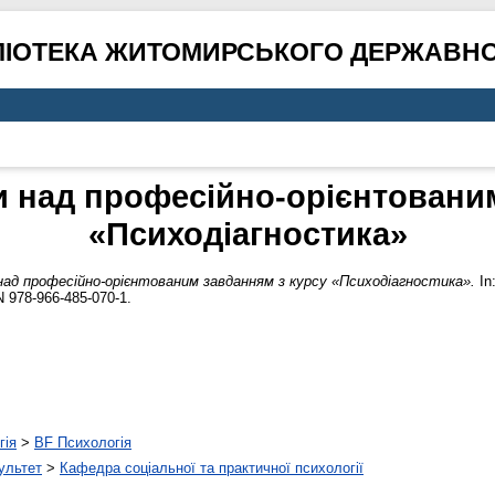
ЛІОТЕКА ЖИТОМИРСЬКОГО ДЕРЖАВНО
и над професійно-орієнтованим
«Психодіагностика»
ад професійно-орієнтованим завданням з курсу «Психодіагностика».
In
N 978-966-485-070-1.
гія
>
BF Психологія
ультет
>
Кафедра соціальної та практичної психології