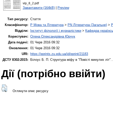
vip_8_2.pdf
Завантажити (164kB)
|
Preview
Тип ресурсу:
Стаття
Класифікатор:
P Мова та Література
>
PN Література (Загальне)
>
P
Відділи:
Інститут філології і журналістики
>
Кафедра українськ
Користувач:
Олена Олександрівна Юрчук
Дата подачі:
01 Черв 2016 09:32
Оновлення:
01 Черв 2016 09:32
URI:
https://eprints.zu.edu.ua/id/eprint/21183
ДСТУ 8302:2015:
Білоус Б. П.
Структура міфу в "Повісті минулих літ".
Дії ​​(потрібно ввійти)
Оглянути опис ресурсу