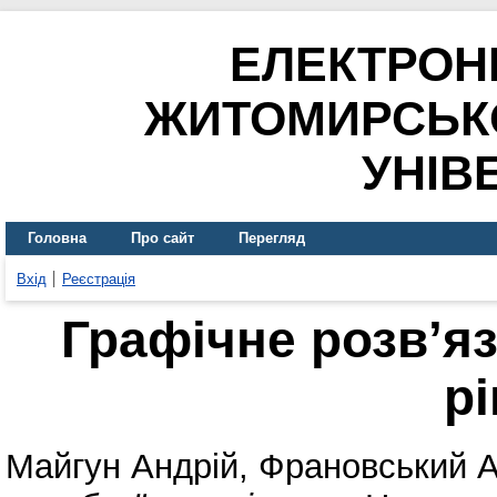
ЕЛЕКТРОН
ЖИТОМИРСЬК
УНІВ
Головна
Про сайт
Перегляд
Вхід
Реєстрація
Графічне розв’я
р
Майгун Андрій
,
Франовський А