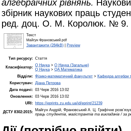
алгебраїчних рівнянь.
Науковий
збірник наукових праць студент
ред. доц. О. М. Королюк. № 9.
Текст
Майгун Франовський.pdf
Завантажити (284kB)
|
Preview
Тип ресурсу:
Стаття
Q Наука
>
Q Наука (Загальне)
Класифікатор:
Q Наука
>
QA Математика
Відділи:
Фізико-математичний факультет
>
Кафедра алгебри т
Користувач:
Діана Петрова
Дата подачі:
03 Черв 2016 13:02
Оновлення:
03 Черв 2016 13:02
URI:
https://eprints.zu.edu.ua/id/eprint/21239
Майгун Андрій
,
Франовський А. Ц.
Графічне розв’язу
ДСТУ 8302:2015:
праць студентів, магістрантів та викладачів / за р
Дії ​​(потрібно ввійти)