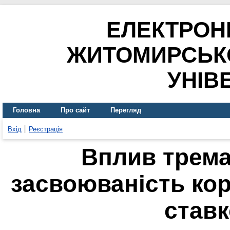
ЕЛЕКТРОН
ЖИТОМИРСЬК
УНІВ
Головна
Про сайт
Перегляд
Вхід
Реєстрація
Вплив тремат
засвоюваність ко
став