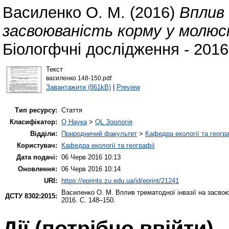
Василенко О. М.
(2016)
Вплив 
засвоюваність корму у молюс
Біологфчні дослідження - 2016
Текст
василенко 148-150.pdf
Завантажити (861kB)
|
Preview
Тип ресурсу:
Стаття
Класифікатор:
Q Наука
>
QL Зоологія
Відділи:
Природничий факультет
>
Кафедра екології та геогр
Користувач:
Кафедра екології та географії
Дата подачі:
06 Черв 2016 10:13
Оновлення:
06 Черв 2016 10:14
URI:
https://eprints.zu.edu.ua/id/eprint/21241
Василенко О. М.
Вплив трематодної інвазії на засво
ДСТУ 8302:2015:
2016. С. 148–150.
Дії ​​(потрібно ввійти)