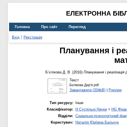
ЕЛЕКТРОННА БІБ
Головна
Про сайт
Перегляд
Вхід
Реєстрація
Планування і ре
ма
Б’єлікова Д. В.
(2016)
Планування і реалізація
Текст
Бєлікова Дар'я.pdf
Завантажити (204kB)
|
Preview
Тип ресурсу:
Інше
Класифікатор:
H Суспільні Науки
>
HG Фіна
Відділи:
Соціально-психологічний фак
Користувач:
Наталія Юріївна Бальчук