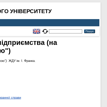
ГО УНІВЕРСИТЕТУ
підприємства (на
ю")
ою").
ЖДУ ім. І. Франка.
оранної справи