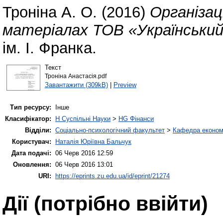
Троніна А. О.
(2016)
Організац
матеріалах ТОВ «Український 
ім. І. Франка.
Текст
Троніна Анастасія.pdf
Завантажити (309kB)
|
Preview
Тип ресурсу:
Інше
Класифікатор:
H Суспільні Науки
>
HG Фінанси
Відділи:
Соціально-психологічний факультет
>
Кафедра економі
Користувач:
Наталія Юріївна Бальчук
Дата подачі:
06 Черв 2016 12:59
Оновлення:
06 Черв 2016 13:01
URI:
https://eprints.zu.edu.ua/id/eprint/21274
Дії ​​(потрібно ввійти)