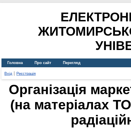
ЕЛЕКТРОН
ЖИТОМИРСЬК
УНІВ
Головна
Про сайт
Перегляд
Вхід
Реєстрація
Організація марке
(на матеріалах Т
радіацій