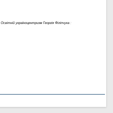
.
Освітній україноцентризм Георгія Філіпчука :