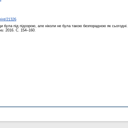
print/21326
 була під підозрою, але ніколи не була такою безпорадною як сьогодні
ни
. 2016. С. 154–160.