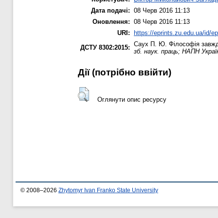
Дата подачі:
08 Черв 2016 11:13
Оновлення:
08 Черв 2016 11:13
URI:
https://eprints.zu.edu.ua/id/e
Саух П. Ю.
Філософія завжди
ДСТУ 8302:2015:
зб. наук. праць; НАПН Украї
Дії ​​(потрібно ввійти)
Оглянути опис ресурсу
© 2008–2026
Zhytomyr Ivan Franko State University