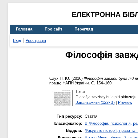
ЕЛЕКТРОННА БІБ
Головна
Про сайт
Перегляд
Вхід
Реєстрація
Філософія завжд
Саух П. Ю.
(2016)
Філософія завжди була під п
праць; НАПН України. С. 154–160.
Текст
Filosofija zavzhdy bula pid pidozroju
Завантажити (122kB)
|
Preview
Тип ресурсу:
Стаття
Класифікатор:
B Філософія, психологія, рел
Відділи:
Факультет історії, права та
Користувач:
Віктор Миколайович Заглад