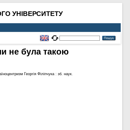
ГО УНІВЕРСИТЕТУ
ли не була такою
їноцентризм Георгія Філіпчука : зб. наук.