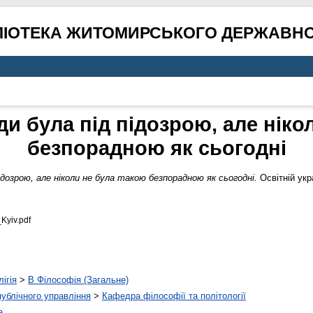
ЛІОТЕКА ЖИТОМИРСЬКОГО ДЕРЖАВНО
и була під підозрою, але ніко
безпорадною як сьогодні
ідозрою, але ніколи не була такою безпорадною як сьогодні.
Освітній укра
_Kyiv.pdf
ігія
>
B Філософія (Загальне)
 публічного управління
>
Кафедра філософії та політології
а