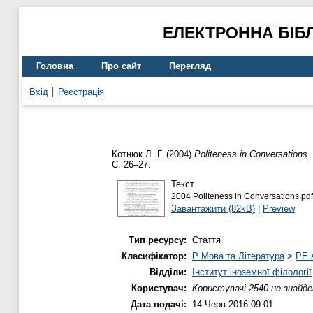
ЕЛЕКТРОННА БІБ
Головна
Про сайт
Перегляд
Вхід
Реєстрація
Котнюк Л. Г.
(2004)
Politeness in Conversations.
С. 26–27.
Текст
2004 Politeness in Conversations.pdf
Завантажити (82kB)
|
Preview
Тип ресурсу:
Стаття
Класифікатор:
P Мова та Література
>
PE 
Відділи:
Інститут іноземної філології
Користувач:
Користувачі 2540 не знайде
Дата подачі:
14 Черв 2016 09:01