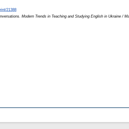
print/21388
onversations.
Modern Trends in Teaching and Studying English in Ukraine / M