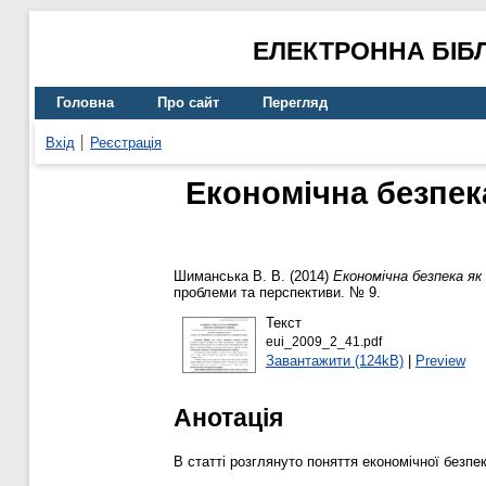
ЕЛЕКТРОННА БІБ
Головна
Про сайт
Перегляд
Вхід
Реєстрація
Економічна безпек
Шиманська В. В.
(2014)
Економічна безпека я
проблеми та перспективи. № 9.
Текст
eui_2009_2_41.pdf
Завантажити (124kB)
|
Preview
Анотація
В статті розглянуто поняття економічної безп