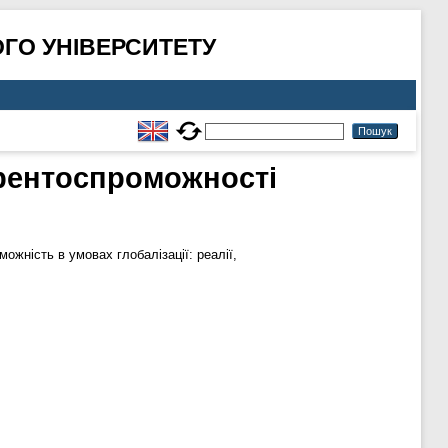
ГО УНІВЕРСИТЕТУ
урентоспроможності
ожність в умовах глобалізації: реалії,