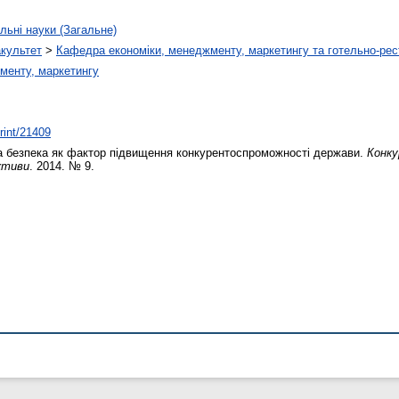
льні науки (Загальне)
акультет
>
Кафедра економіки, менеджменту, маркетингу та готельно-рес
менту, маркетингу
print/21409
 безпека як фактор підвищення конкурентоспроможності держави.
Конку
ктиви
. 2014. № 9.