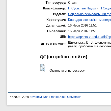
Тип ресурсу:
Стаття
Класифікатор:
H Суспільні Науки
>
H Соціа
Відділи:
Соціально-психологічний ф
Користувач:
Кафедра економіки, менедж
Дата подачі:
16 Черв 2016 11:51
Оновлення:
16 Черв 2016 11:51
URI:
https://eprints.zu.edu.ua/id/e
Шиманська В. В.
Економічна
ДСТУ 8302:2015:
реалії, проблеми та перспе
Дії ​​(потрібно ввійти)
Оглянути опис ресурсу
© 2008–2026
Zhytomyr Ivan Franko State University