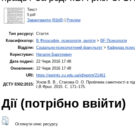
Текст
5.pdf
Завантажити (91kB)
|
Preview
Тип ресурсу:
Стаття
Класифікатор:
B Філософія, психологія, релігія
>
BF Психологія
Відділи:
Соціально-психологічний факультет
>
Кафедра психол
Користувач:
Наталія Баргілевич
Дата подачі:
22 Черв 2016 17:48
Оновлення:
22 Черв 2016 17:48
URI:
https://eprints.zu.edu.ua/id/eprint/21461
Усков В. В.
,
Стахова О. О.
Проблема самотності в під
ДСТУ 8302:2015:
І.В.Фриз
. 2015. С. 171–175.
Дії ​​(потрібно ввійти)
Оглянути опис ресурсу