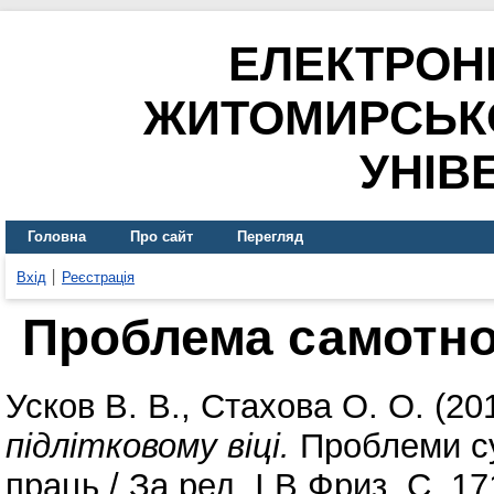
ЕЛЕКТРОН
ЖИТОМИРСЬК
УНІВ
Головна
Про сайт
Перегляд
Вхід
Реєстрація
Проблема самотнос
Усков В. В.
,
Стахова О. О.
(20
підлітковому віці.
Проблеми суч
праць / За ред. І.В.Фриз. С. 1