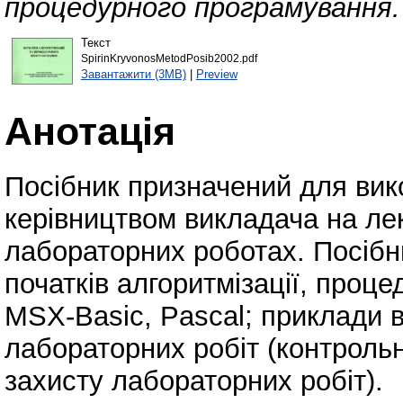
процедурного програмування.
Текст
SpirinKryvonosMetodPosib2002.pdf
Завантажити (3MB)
|
Preview
Анотація
Посібник призначений для вик
керівництвом викладача на лек
лабораторних роботах. Посібни
початків алгоритмізації, проц
MSX-Basic, Pascal; приклади 
лабораторних робіт (контрольн
захисту лабораторних робіт).