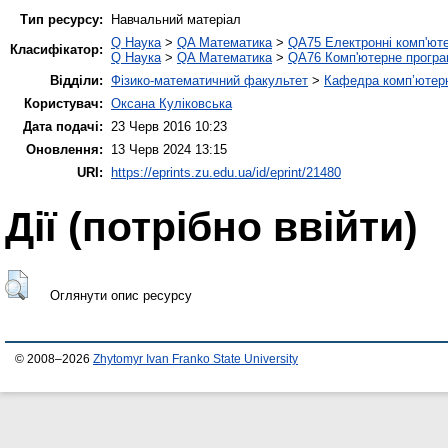
Тип ресурсу:
Навчальний матеріал
Q Наука
>
QA Математика
>
QA75 Електронні комп'ют
Класифікатор:
Q Наука
>
QA Математика
>
QA76 Комп'ютерне програ
Відділи:
Фізико-математичний факультет
>
Кафедра комп’ютерн
Користувач:
Оксана Куліковська
Дата подачі:
23 Черв 2016 10:23
Оновлення:
13 Черв 2024 13:15
URI:
https://eprints.zu.edu.ua/id/eprint/21480
Дії ​​(потрібно ввійти)
Оглянути опис ресурсу
© 2008–2026
Zhytomyr Ivan Franko State University