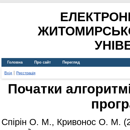
ЕЛЕКТРОН
ЖИТОМИРСЬК
УНІВ
Головна
Про сайт
Перегляд
Вхід
Реєстрація
Початки алгоритмі
прог
Спірін О. М.
,
Кривонос О. М.
(