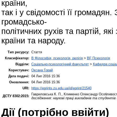
країни,
так і у свідомості її громадян
громадсько-
політичних рухів та партій, як
країни та народу.
Тип ресурсу:
Стаття
Класифікатор:
B Філософія, психологія, релігія
>
BF Психологія
Відділи:
Соціально-психологічний факультет
>
Кафедра соціал
Користувач:
Оксана Горай
Дата подачі:
04 Лип 2016 15:36
Оновлення:
04 Лип 2016 15:36
URI:
https://eprints.zu.edu.ua/id/eprint/21540
Гавриловська К. П.
,
Клименко Олександр
Особливості
ДСТУ 8302:2015:
дослідження: наукові праці викладачів та студенті
Дії ​​(потрібно ввійти)