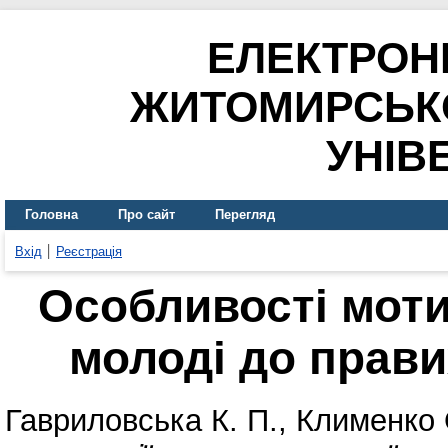
ЕЛЕКТРОН
ЖИТОМИРСЬК
УНІВ
Головна
Про сайт
Перегляд
Вхід
Реєстрація
Особливості моти
молоді до прави
Гавриловська К. П.
,
Клименко