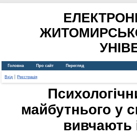
ЕЛЕКТРОН
ЖИТОМИРСЬК
УНІВ
Головна
Про сайт
Перегляд
Вхід
Реєстрація
Психологічн
майбутнього у с
вивчають 