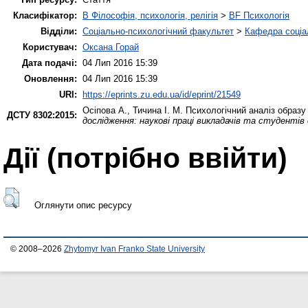
Класифікатор:
B Філософія, психологія, релігія
>
BF Психологія
Відділи:
Соціально-психологічний факультет
>
Кафедра соціал
Користувач:
Оксана Горай
Дата подачі:
04 Лип 2016 15:39
Оновлення:
04 Лип 2016 15:39
URI:
https://eprints.zu.edu.ua/id/eprint/21549
Осіпова А.
,
Тичина І. М.
Психологічний аналіз образу 
ДСТУ 8302:2015:
дослідження: наукові праці викладачів та студентів
Дії ​​(потрібно ввійти)
Оглянути опис ресурсу
© 2008–2026
Zhytomyr Ivan Franko State University