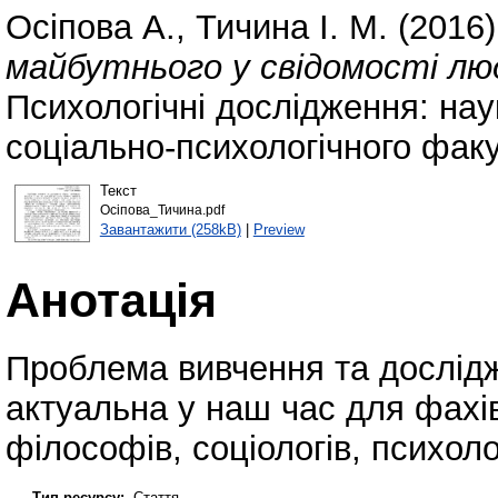
Осіпова А.
,
Тичина І. М.
(2016
майбутнього у свідомості люд
Психологічні дослідження: наук
соціально-психологічного факу
Текст
Осіпова_Тичина.pdf
Завантажити (258kB)
|
Preview
Анотація
Проблема вивчення та дослід
актуальна у наш час для фахів
філософів, соціологів, психолог
Тип ресурсу:
Стаття