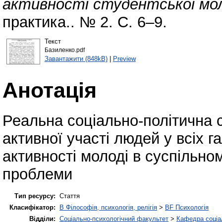
активності студентської мол
практика.. № 2. С. 6–9.
Текст
Базиленко.pdf
Завантажити (848kB)
|
Preview
Анотація
Реальна соціально-політична с
активної участі людей у всіх г
активності молоді в суспільно
проблеми
Тип ресурсу:
Стаття
Класифікатор:
B Філософія, психологія, релігія
>
BF Психологія
Відділи:
Соціально-психологічний факультет
>
Кафедра соціал